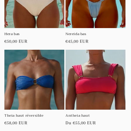
Hera bas
Nereida bas
Prix
€50,00 EUR
Prix
€45,00 EUR
habituel
habituel
Theia haut réversible
Antheia haut
Prix
€58,00 EUR
Prix
Du €55,00 EUR
habituel
habituel