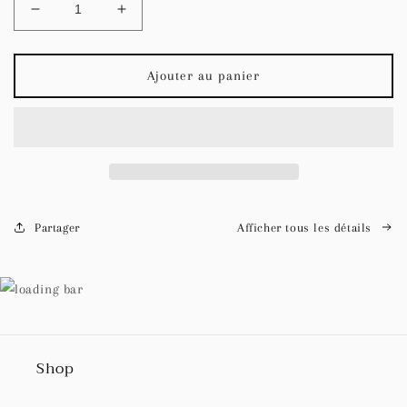
Réduire
Augmenter
la
la
quantité
quantité
de
de
Ajouter au panier
Ophelia
Ophelia
Haut
Haut
Partager
Afficher tous les détails
Shop