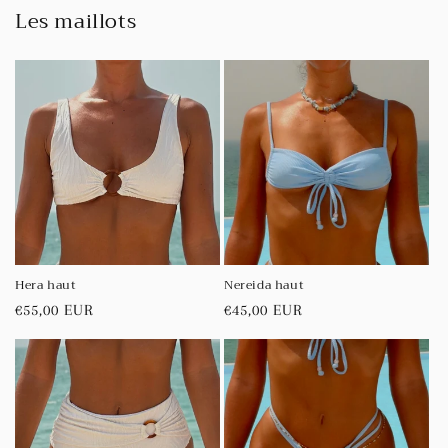
Les maillots
Hera haut
Nereida haut
Prix
€55,00 EUR
Prix
€45,00 EUR
habituel
habituel