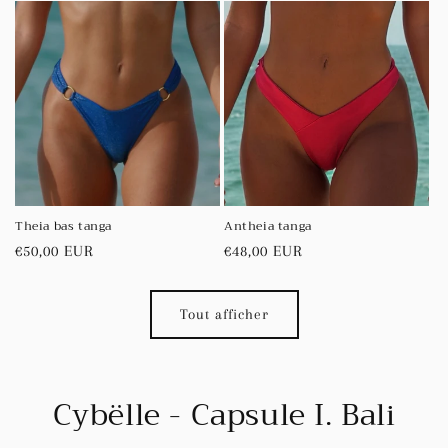
Theia bas tanga
Antheia tanga
Prix
€50,00 EUR
Prix
€48,00 EUR
habituel
habituel
Tout afficher
Cybëlle - Capsule I. Bali